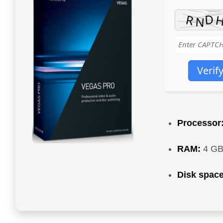
Verif
Processor
RAM:
4 GB 
Disk space