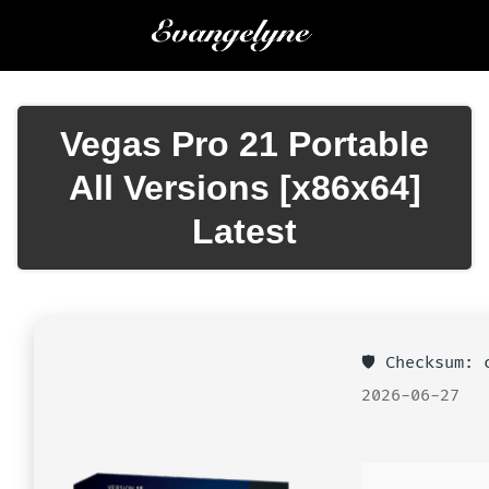
Saltar
al
contenido
Vegas Pro 21 Portable
All Versions [x86x64]
Latest
🛡️ Checksum:
2026-06-27