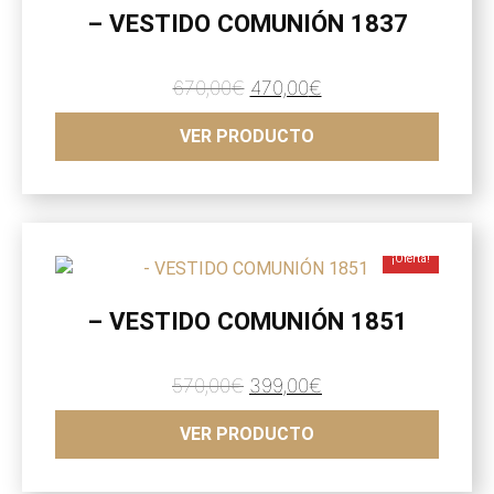
– VESTIDO COMUNIÓN 1837
El
El
670,00
€
470,00
€
precio
precio
VER PRODUCTO
original
actual
era:
es:
670,00€.
470,00€.
¡Oferta!
– VESTIDO COMUNIÓN 1851
El
El
570,00
€
399,00
€
precio
precio
VER PRODUCTO
original
actual
era:
es: