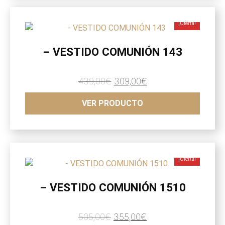
¡Oferta!
– VESTIDO COMUNIÓN 143
El
El
439,00
€
309,00
€
precio
precio
VER PRODUCTO
original
actual
era:
es:
439,00€.
309,00€.
¡Oferta!
– VESTIDO COMUNIÓN 1510
El
El
505,00
€
355,00
€