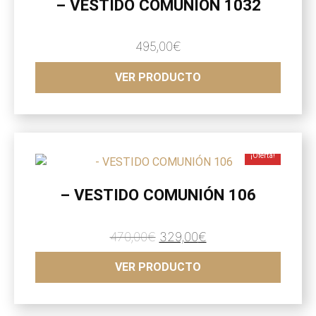
– VESTIDO COMUNIÓN 1032
495,00
€
VER PRODUCTO
¡Oferta!
– VESTIDO COMUNIÓN 106
El
El
470,00
€
329,00
€
precio
precio
VER PRODUCTO
original
actual
era:
es:
470,00€.
329,00€.