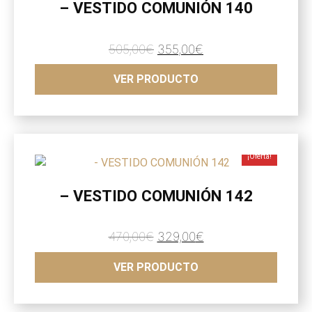
– VESTIDO COMUNIÓN 140
El
El
505,00
€
355,00
€
precio
precio
VER PRODUCTO
original
actual
era:
es:
505,00€.
355,00€.
¡Oferta!
– VESTIDO COMUNIÓN 142
El
El
470,00
€
329,00
€
precio
precio
VER PRODUCTO
original
actual
era:
es:
470,00€.
329,00€.