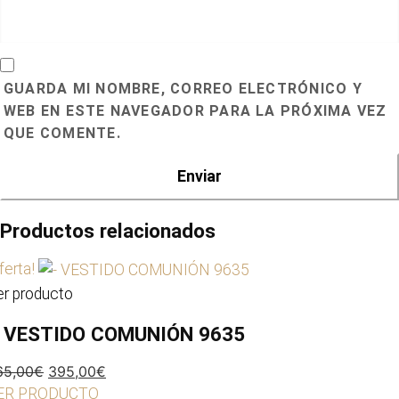
GUARDA MI NOMBRE, CORREO ELECTRÓNICO Y
WEB EN ESTE NAVEGADOR PARA LA PRÓXIMA VEZ
QUE COMENTE.
Productos relacionados
ferta!
er producto
 VESTIDO COMUNIÓN 9635
El
El
65,00
€
395,00
€
precio
precio
ER PRODUCTO