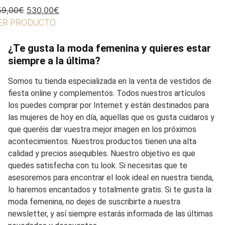
El
El
59,00
€
530,00
€
precio
precio
ER PRODUCTO
original
actual
era:
es:
¿Te gusta la moda femenina y quieres estar
759,00€.
530,00€.
siempre a la última?
Somos tu tienda especializada en la venta de vestidos de
fiesta online y complementos. Todos nuestros artículos
los puedes comprar por Internet y están destinados para
las mujeres de hoy en día, aquellas que os gusta cuidaros y
que queréis dar vuestra mejor imagen en los próximos
acontecimientos. Nuestros productos tienen una alta
calidad y precios asequibles. Nuestro objetivo es que
quedes satisfecha con tu look. Si necesitas que te
asesoremos para encontrar el look ideal en nuestra tienda,
lo haremos encantados y totalmente gratis. Si te gusta la
moda femenina, no dejes de suscribirte a nuestra
newsletter, y así siempre estarás informada de las últimas