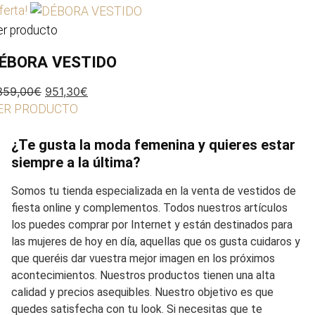
original
actual
ferta!
era:
es:
er producto
439,00€.
307,30€.
ÉBORA VESTIDO
El
El
359,00
€
951,30
€
precio
precio
ER PRODUCTO
original
actual
era:
es:
¿Te gusta la moda femenina y quieres estar
1.359,00€.
951,30€.
siempre a la última?
Somos tu tienda especializada en la venta de vestidos de
fiesta online y complementos. Todos nuestros artículos
los puedes comprar por Internet y están destinados para
las mujeres de hoy en día, aquellas que os gusta cuidaros y
que queréis dar vuestra mejor imagen en los próximos
acontecimientos. Nuestros productos tienen una alta
calidad y precios asequibles. Nuestro objetivo es que
quedes satisfecha con tu look. Si necesitas que te