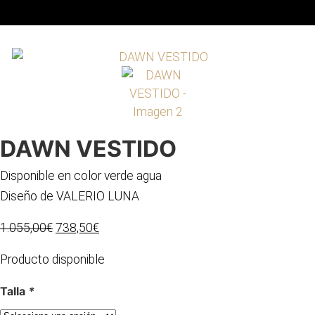
Saltar
al
contenido
DAWN VESTIDO
Disponible en color verde agua
Diseño de VALERIO LUNA
El
El
1.055,00
€
738,50
€
precio
precio
Producto disponible
original
actual
era:
es:
Talla
*
1.055,00€.
738,50€.