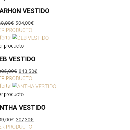
ARHON VESTIDO
El
El
20,00
€
504,00
€
precio
precio
ER PRODUCTO
original
actual
ferta!
era:
es:
er producto
720,00€.
504,00€.
EB VESTIDO
El
El
205,00
€
843,50
€
precio
precio
ER PRODUCTO
original
actual
ferta!
era:
es:
er producto
1.205,00€.
843,50€.
NTHA VESTIDO
El
El
39,00
€
307,30
€
precio
precio
ER PRODUCTO