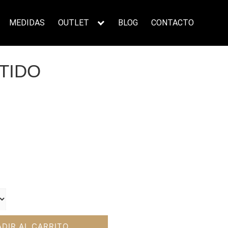
MEDIDAS
OUTLET
BLOG
CONTACTO
TIDO
ecio
tual
:
3,00€.
DIR AL CARRITO