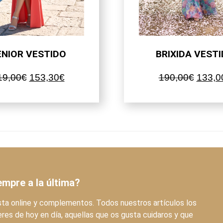
ENIOR VESTIDO
BRIXIDA VEST
El
El
El
19,00
€
153,30
€
190,00
€
133,0
precio
precio
precio
original
actual
origina
era:
es:
era:
219,00€.
153,30€.
190,0
empre a la última?
sta online y complementos. Todos nuestros artículos los
res de hoy en día, aquellas que os gusta cuidaros y que