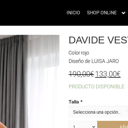
INICIO
SHOP ONLINE
DAVIDE VES
Color rojo
Diseño de LUISA JARO
El
El
190,00
€
133,00
€
precio
pr
PRODUCTO DISPONIBLE
original
ac
era:
es
Talla
*
190,00€.
13
AÑA