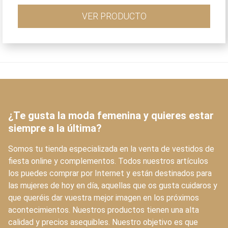
precio
precio
original
actual
VER PRODUCTO
era:
es:
180,00€.
126,00€.
¿Te gusta la moda femenina y quieres estar
siempre a la última?
Somos tu tienda especializada en la venta de vestidos de
fiesta online y complementos. Todos nuestros artículos
los puedes comprar por Internet y están destinados para
las mujeres de hoy en día, aquellas que os gusta cuidaros y
que queréis dar vuestra mejor imagen en los próximos
acontecimientos. Nuestros productos tienen una alta
calidad y precios asequibles. Nuestro objetivo es que