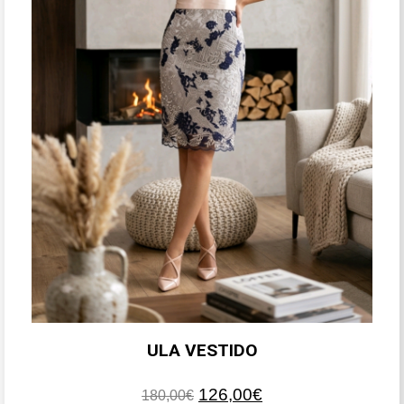
ULA VESTIDO
El
El
126,00
€
180,00
€