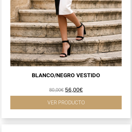
BLANCO/NEGRO VESTIDO
El
El
56,00
€
80,00
€
precio
precio
original
actual
VER PRODUCTO
era:
es:
80,00€.
56,00€.