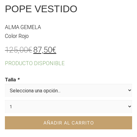
POPE VESTIDO
ALMA GEMELA
Color Rojo
El
El
125,00
€
87,50
€
precio
precio
PRODUCTO DISPONIBLE
original
actual
era:
es:
Talla
*
125,00€.
87,50€.
AÑADIR AL CARRITO