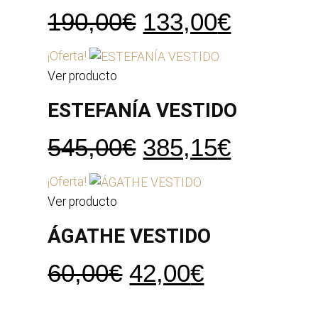
80,00€.
56,00€.
El
El
190,00
€
133,00
€
precio
precio
¡Oferta!
original
actual
Ver producto
era:
es:
ESTEFANÍA VESTIDO
190,00€.
133,00€
El
El
545,00
€
385,15
€
precio
precio
¡Oferta!
original
actual
Ver producto
era:
es:
ÁGATHE VESTIDO
545,00€.
385,15€
El
El
60,00
€
42,00
€
precio
precio