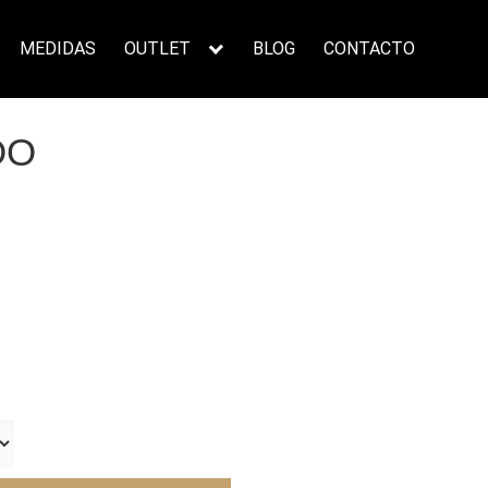
MEDIDAS
OUTLET
BLOG
CONTACTO
DO
ecio
tual
:
2,00€.