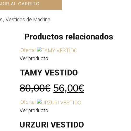
DIR AL CARRITO
,
os
Vestidos de Madrina
Productos relacionados
¡Oferta!
Ver producto
TAMY VESTIDO
El
El
80,00
€
56,00
€
precio
precio
¡Oferta!
original
actual
Ver producto
era:
es:
URZURI VESTIDO