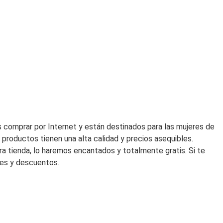
original
actual
era:
es:
60,00€.
42,00€.
 comprar por Internet y están destinados para las mujeres de
productos tienen una alta calidad y precios asequibles.
ra tienda, lo haremos encantados y totalmente gratis. Si te
des y descuentos.