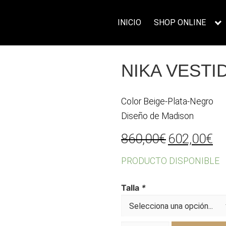
INICIO
SHOP ONLINE
NIKA VESTI
Color Beige-Plata-Negro
Diseño de Madison
El
El
860,00
€
602,00
€
precio
pr
PRODUCTO DISPONIBLE
original
ac
era:
es
Talla
*
860,00€.
60