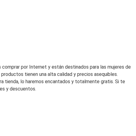
era:
es:
340,00€.
238,00€
 comprar por Internet y están destinados para las mujeres de
productos tienen una alta calidad y precios asequibles.
ra tienda, lo haremos encantados y totalmente gratis. Si te
des y descuentos.