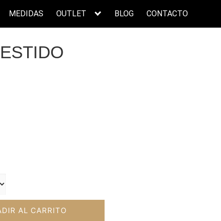
MEDIDAS
OUTLET
BLOG
CONTACTO
VESTIDO
ecio
tual
:
0,50€.
DIR AL CARRITO