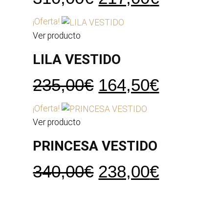
precio
precio
¡Oferta!
original
actual
Ver producto
era:
es:
LILA VESTIDO
310,00€.
217,00€
El
El
235,00
€
164,50
€
precio
precio
¡Oferta!
original
actual
Ver producto
era:
es:
PRINCESA VESTIDO
235,00€.
164,50€
El
El
340,00
€
238,00
€
precio
precio
original
actual