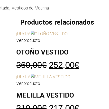
,
vitada
Vestidos de Madrina
Productos relacionados
¡Oferta!
Ver producto
OTOÑO VESTIDO
El
El
360,00
€
252,00
€
precio
precio
¡Oferta!
original
actual
Ver producto
era:
es:
MELILLA VESTIDO
360,00€.
252,00€
El
El
310,00
€
217,00
€