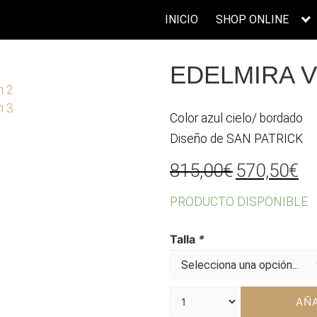
INICIO
SHOP ONLINE
EDELMIRA 
Color azul cielo/ bordado
Diseño de SAN PATRICK
El
El
815,00
€
570,50
€
precio
pr
PRODUCTO DISPONIBLE
original
ac
era:
es
Talla
*
815,00€.
57
AÑA