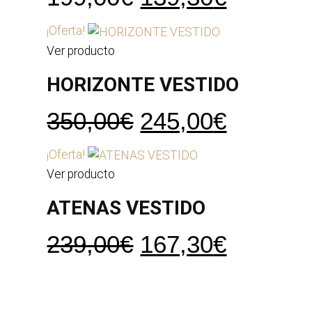
precio
precio
¡Oferta!
original
actual
Ver producto
era:
es:
HORIZONTE VESTIDO
199,00€.
139,30€
El
El
350,00
€
245,00
€
precio
precio
¡Oferta!
original
actual
Ver producto
era:
es:
ATENAS VESTIDO
350,00€.
245,00€
El
El
239,00
€
167,30
€
precio
precio
original
actual