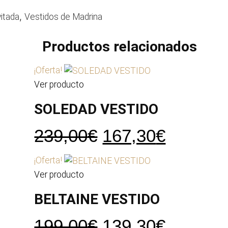
,
vitada
Vestidos de Madrina
Productos relacionados
¡Oferta!
Ver producto
SOLEDAD VESTIDO
El
El
239,00
€
167,30
€
precio
precio
¡Oferta!
original
actual
Ver producto
era:
es:
BELTAINE VESTIDO
239,00€.
167,30€
El
El
199,00
€
139,30
€