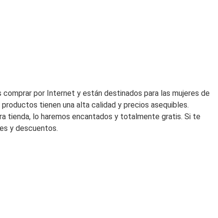
era:
es:
239,00€.
167,30€
 comprar por Internet y están destinados para las mujeres de
productos tienen una alta calidad y precios asequibles.
ra tienda, lo haremos encantados y totalmente gratis. Si te
des y descuentos.