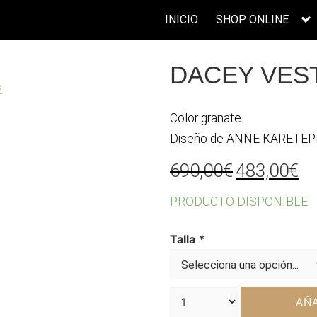
INICIO
SHOP ONLINE
DACEY VES
Color granate
Diseño de ANNE KARETEP
El
El
690,00
€
483,00
€
precio
pr
PRODUCTO DISPONIBLE
original
ac
era:
es
Talla
*
690,00€.
48
AÑA