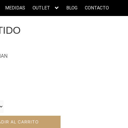
MEDIDAS
OUTLET
BLOG
CONTACTO
TIDO
IAN
ecio
tual
:
3,00€.
DIR AL CARRITO