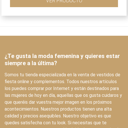
VER PRODUCTO
era:
es:
420,00€.
294,00€.
¿Te gusta la moda femenina y quieres estar
siempre a la última?
Somos tu tienda especializada en la venta de vestidos de
fiesta online y complementos. Todos nuestros artículos
los puedes comprar por Internet y están destinados para
las mujeres de hoy en día, aquellas que os gusta cuidaros y
que queréis dar vuestra mejor imagen en los próximos
acontecimientos. Nuestros productos tienen una alta
calidad y precios asequibles. Nuestro objetivo es que
quedes satisfecha con tu look. Si necesitas que te