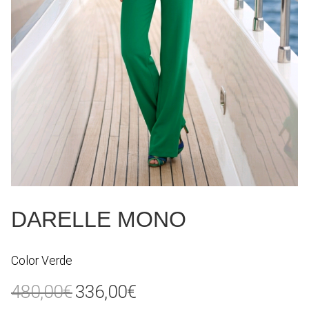
DARELLE MONO
Color Verde
El
El
480,00
€
336,00
€