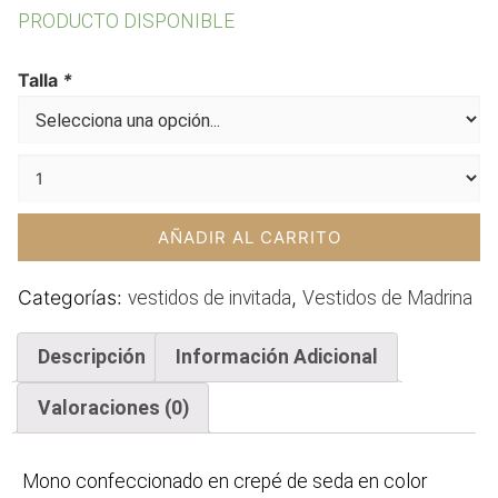
precio
precio
PRODUCTO DISPONIBLE
original
actual
era:
es:
Talla
*
480,00€.
336,00€.
AÑADIR AL CARRITO
Categorías:
,
vestidos de invitada
Vestidos de Madrina
Descripción
Información Adicional
Valoraciones (0)
Mono confeccionado en crepé de seda en color