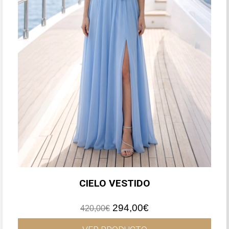
CIELO VESTIDO
El
El
294,00
€
420,00
€
precio
precio
original
actual