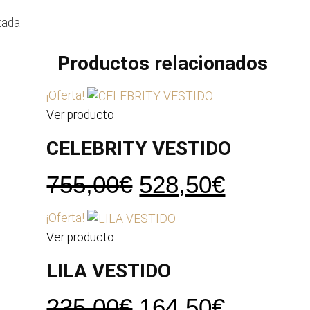
tada
Productos relacionados
¡Oferta!
Ver producto
CELEBRITY VESTIDO
El
El
755,00
€
528,50
€
precio
precio
¡Oferta!
original
actual
Ver producto
era:
es:
LILA VESTIDO
755,00€.
528,50€
El
El
235,00
€
164,50
€