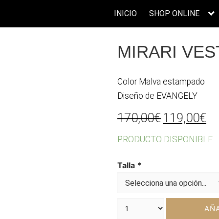
INICIO
SHOP ONLINE
MIRARI VES
Color Malva estampado
Diseño de EVANGELY
El
El
170,00
€
119,00
€
precio
pr
PRODUCTO DISPONIBLE
original
ac
era:
es
Talla
*
170,00€.
11
AÑA