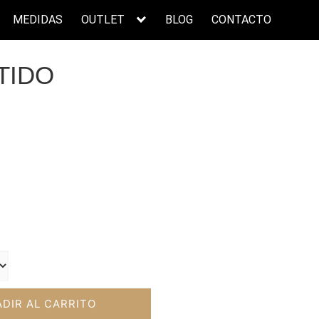
MEDIDAS
OUTLET
BLOG
CONTACTO
TIDO
ecio
tual
:
9,00€.
DIR AL CARRITO