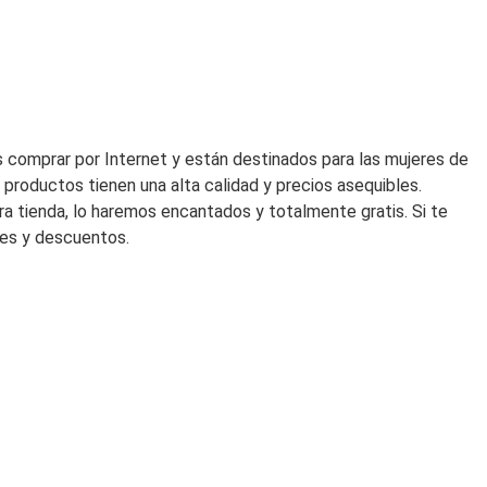
era:
es:
195,00€.
136,50€
 comprar por Internet y están destinados para las mujeres de
productos tienen una alta calidad y precios asequibles.
ra tienda, lo haremos encantados y totalmente gratis. Si te
des y descuentos.