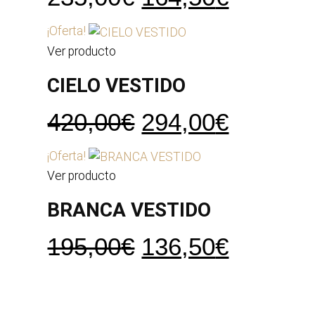
precio
precio
¡Oferta!
original
actual
Ver producto
era:
es:
CIELO VESTIDO
235,00€.
164,50€
El
El
420,00
€
294,00
€
precio
precio
¡Oferta!
original
actual
Ver producto
era:
es:
BRANCA VESTIDO
420,00€.
294,00€
El
El
195,00
€
136,50
€
precio
precio
original
actual