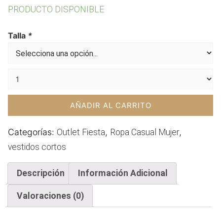
precio
precio
PRODUCTO DISPONIBLE
original
actual
era:
es:
Talla
*
50,00€.
35,00€.
AÑADIR AL CARRITO
Categorías:
,
,
Outlet Fiesta
Ropa Casual Mujer
vestidos cortos
Descripción
Información Adicional
Valoraciones (0)