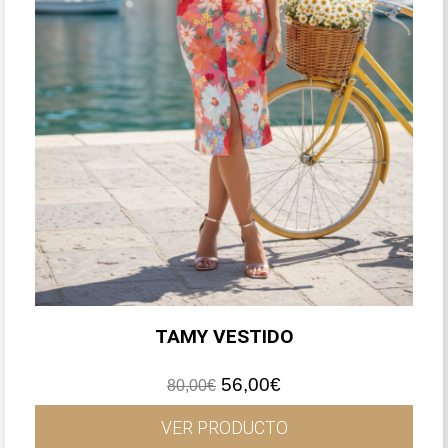
TAMY VESTIDO
El
El
56,00
€
80,00
€
precio
precio
original
actual
VER PRODUCTO
era:
es: