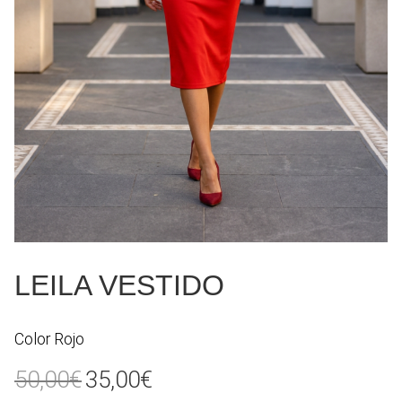
LEILA VESTIDO
Color Rojo
El
El
50,00
€
35,00
€