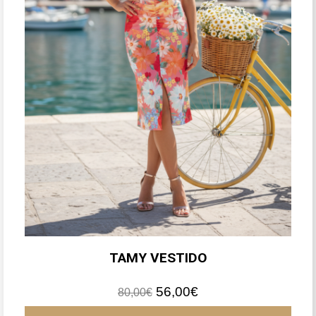
TAMY VESTIDO
El
El
56,00
€
80,00
€
precio
precio