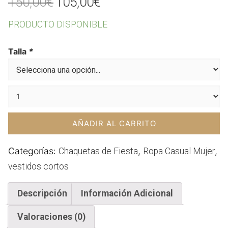
El
El
150,00
€
105,00
€
precio
precio
PRODUCTO DISPONIBLE
original
actual
era:
es:
Talla
*
150,00€.
105,00€.
AÑADIR AL CARRITO
Categorías:
,
,
Chaquetas de Fiesta
Ropa Casual Mujer
vestidos cortos
Descripción
Información Adicional
Valoraciones (0)