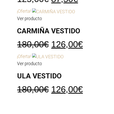
precio
precio
¡Oferta!
original
actual
Ver producto
era:
es:
CARMIÑA VESTIDO
125,00€.
87,50€.
El
El
180,00
€
126,00
€
precio
precio
¡Oferta!
original
actual
Ver producto
era:
es:
ULA VESTIDO
180,00€.
126,00€
El
El
180,00
€
126,00
€
precio
precio
original
actual