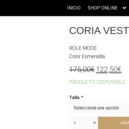
INICIO
SHOP ONLINE
CORIA VEST
ROLE MODE
Color Esmeralda
El
El
175,00
€
122,50
€
precio
pr
PRODUCTO DISPONIBLE
original
ac
era:
es
Talla
*
175,00€.
12
AÑA