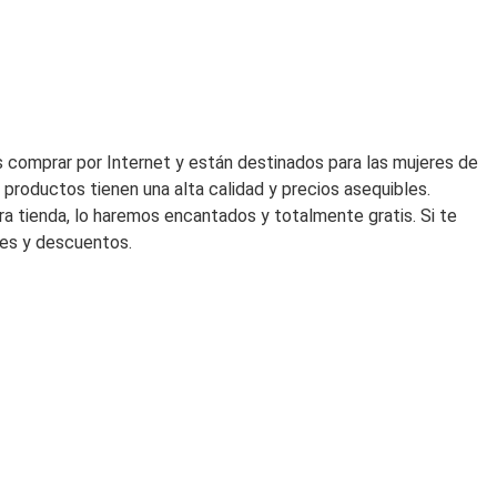
era:
es:
180,00€.
126,00€
 comprar por Internet y están destinados para las mujeres de
productos tienen una alta calidad y precios asequibles.
ra tienda, lo haremos encantados y totalmente gratis. Si te
des y descuentos.