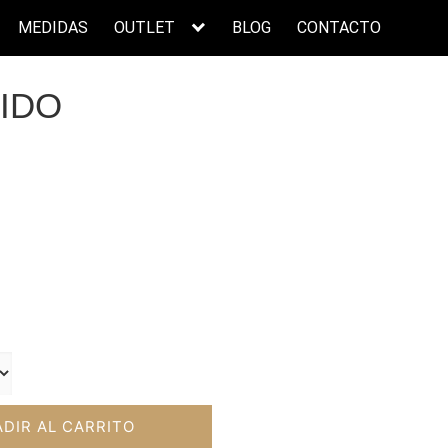
MEDIDAS
OUTLET
BLOG
CONTACTO
IDO
ecio
tual
:
2,50€.
DIR AL CARRITO