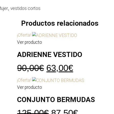
,
ujer
vestidos cortos
Productos relacionados
¡Oferta!
Ver producto
ADRIENNE VESTIDO
El
El
90,00
€
63,00
€
precio
precio
¡Oferta!
original
actual
Ver producto
era:
es:
CONJUNTO BERMUDAS
90,00€.
63,00€.
El
El
125,00
€
87,50
€