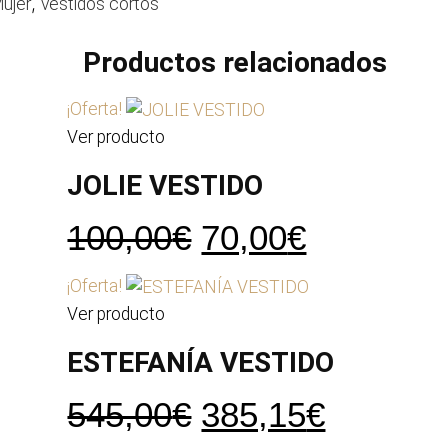
,
ujer
vestidos cortos
Productos relacionados
¡Oferta!
Ver producto
JOLIE VESTIDO
El
El
100,00
€
70,00
€
precio
precio
¡Oferta!
original
actual
Ver producto
era:
es:
ESTEFANÍA VESTIDO
100,00€.
70,00€.
El
El
545,00
€
385,15
€