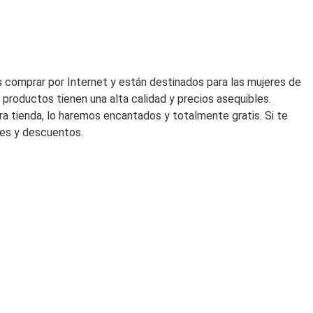
95,00€.
66,50€.
 comprar por Internet y están destinados para las mujeres de
productos tienen una alta calidad y precios asequibles.
ra tienda, lo haremos encantados y totalmente gratis. Si te
des y descuentos.