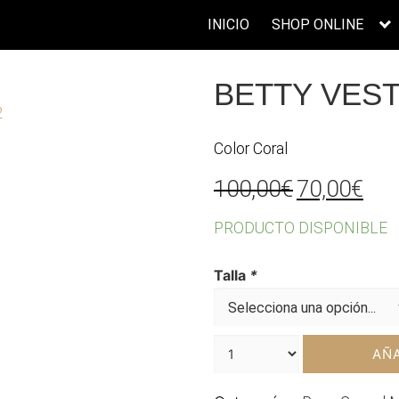
INICIO
SHOP ONLINE
BETTY VES
Color Coral
El
El
100,00
€
70,00
€
precio
pre
PRODUCTO DISPONIBLE
original
act
era:
es:
Talla
*
100,00€.
70,
AÑA