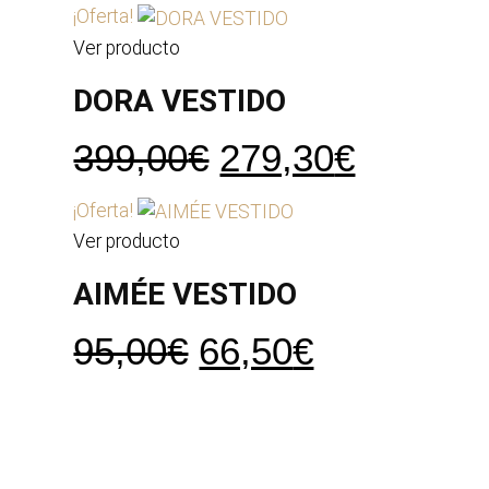
precio
precio
¡Oferta!
original
actual
Ver producto
era:
es:
DORA VESTIDO
545,00€.
385,15€
El
El
399,00
€
279,30
€
precio
precio
¡Oferta!
original
actual
Ver producto
era:
es:
AIMÉE VESTIDO
399,00€.
279,30€
El
El
95,00
€
66,50
€
precio
precio
original
actual
era:
es: