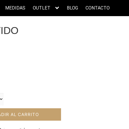
MEDIDAS
OUTLET
BLOG
CONTACTO
TIDO
cio
ual
00€.
DIR AL CARRITO