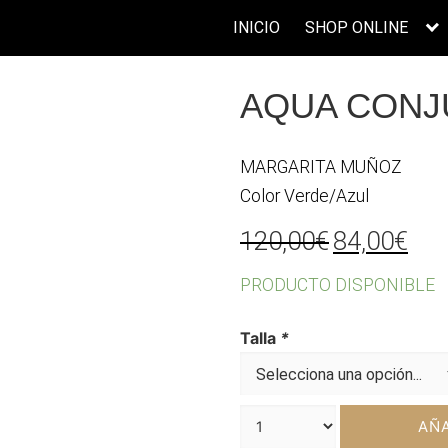
INICIO
SHOP ONLINE
AQUA CONJ
MARGARITA MUÑOZ
Color Verde/Azul
El
El
120,00
€
84,00
€
precio
pre
PRODUCTO DISPONIBLE
original
act
era:
es:
Talla
*
120,00€.
84,
AÑA