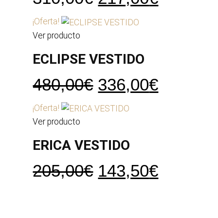
precio
precio
¡Oferta!
original
actual
Ver producto
era:
es:
ECLIPSE VESTIDO
310,00€.
217,00€
El
El
480,00
€
336,00
€
precio
precio
¡Oferta!
original
actual
Ver producto
era:
es:
ERICA VESTIDO
480,00€.
336,00€
El
El
205,00
€
143,50
€
precio
precio
original
actual