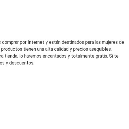
era:
es:
205,00€.
143,50€
 comprar por Internet y están destinados para las mujeres de
productos tienen una alta calidad y precios asequibles.
ra tienda, lo haremos encantados y totalmente gratis. Si te
des y descuentos.