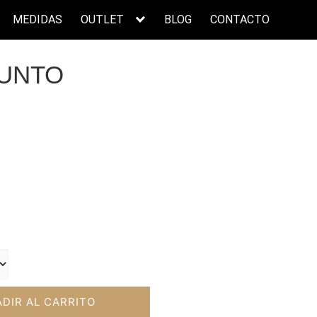
MEDIDAS
OUTLET
BLOG
CONTACTO
UNTO
cio
ual
00€.
DIR AL CARRITO