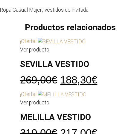
,
Ropa Casual Mujer
vestidos de invitada
Productos relacionados
¡Oferta!
Ver producto
SEVILLA VESTIDO
El
El
269,00
€
188,30
€
precio
precio
¡Oferta!
original
actual
Ver producto
era:
es:
MELILLA VESTIDO
269,00€.
188,30€
El
El
310,00
€
217,00
€