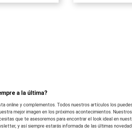
original
actual
original
actual
era:
es:
era:
es:
425,00€.
255,00€.
425,00€.
255,00€.
empre a la última?
esta online y complementos. Todos nuestros artículos los puedes
 vuestra mejor imagen en los próximos acontecimientos. Nuestros 
cesitas que te asesoremos para encontrar el look ideal en nuest
wsletter, y así siempre estarás informada de las últimas noveda