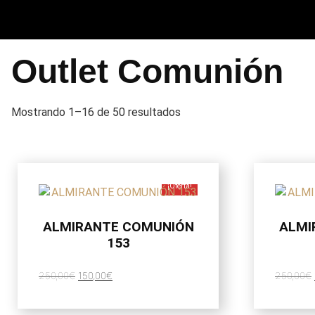
Saltar
al
contenido
Outlet Comunión
Mostrando 1–16 de 50 resultados
¡Oferta!
ALMIRANTE COMUNIÓN
ALMI
153
El
El
250,00
€
150,00
€
250,00
€
precio
precio
original
actual