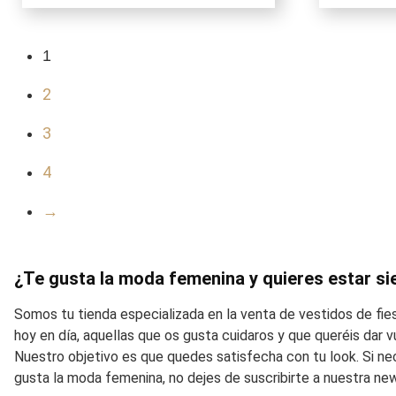
original
actual
era:
es:
425,00€.
255,00€.
1
2
3
4
→
¿Te gusta la moda femenina y quieres estar si
Somos tu tienda especializada en la venta de vestidos de fi
hoy en día, aquellas que os gusta cuidaros y que queréis dar
Nuestro objetivo es que quedes satisfecha con tu look. Si ne
gusta la moda femenina, no dejes de suscribirte a nuestra ne