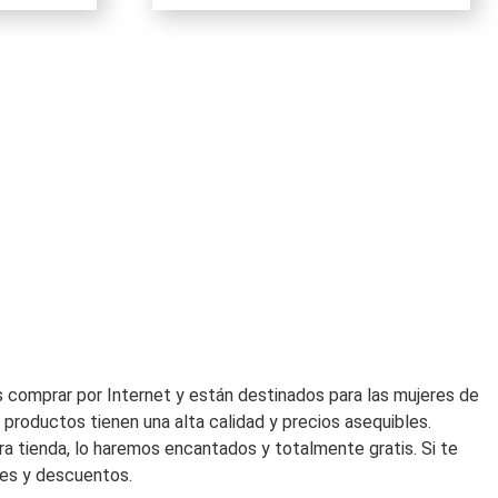
original
actual
era:
es:
425,00€.
255,00€.
 comprar por Internet y están destinados para las mujeres de
productos tienen una alta calidad y precios asequibles.
ra tienda, lo haremos encantados y totalmente gratis. Si te
des y descuentos.