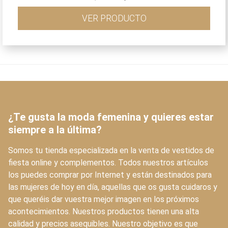
precio
precio
original
actual
VER PRODUCTO
era:
es:
80,00€.
56,00€.
¿Te gusta la moda femenina y quieres estar
siempre a la última?
Somos tu tienda especializada en la venta de vestidos de
fiesta online y complementos. Todos nuestros artículos
los puedes comprar por Internet y están destinados para
las mujeres de hoy en día, aquellas que os gusta cuidaros y
que queréis dar vuestra mejor imagen en los próximos
acontecimientos. Nuestros productos tienen una alta
calidad y precios asequibles. Nuestro objetivo es que