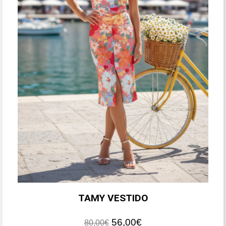
TAMY VESTIDO
El
El
56,00
€
80,00
€