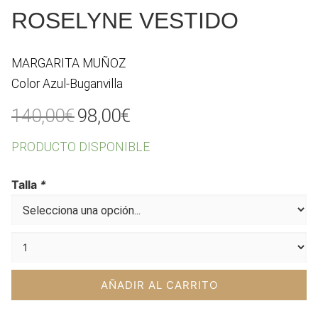
ROSELYNE VESTIDO
MARGARITA MUÑOZ
Color Azul-Buganvilla
El
El
140,00
€
98,00
€
precio
precio
PRODUCTO DISPONIBLE
original
actual
era:
es:
Talla
*
140,00€.
98,00€.
AÑADIR AL CARRITO