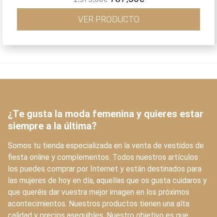
precio
precio
original
actual
VER PRODUCTO
era:
es:
1.575,00€.
787,50€.
¿Te gusta la moda femenina y quieres estar
siempre a la última?
Somos tu tienda especializada en la venta de vestidos de
fiesta online y complementos. Todos nuestros artículos
los puedes comprar por Internet y están destinados para
las mujeres de hoy en día, aquellas que os gusta cuidaros y
que queréis dar vuestra mejor imagen en los próximos
acontecimientos. Nuestros productos tienen una alta
calidad y precios asequibles. Nuestro objetivo es que