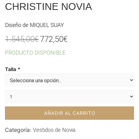
CHRISTINE NOVIA
Diseño de MIQUEL SUAY
El
El
1.545,00
€
772,50
€
precio
precio
PRODUCTO DISPONIBLE
original
actual
era:
es:
Talla
*
1.545,00€.
772,50€.
AÑADIR AL CARRITO
Categoría:
Vestidos de Novia